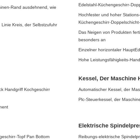
Edelstahl-Küchengeschirr-Dopp
hinen-Rand ausdehnend, wie
Hochfester und hoher Stations
Küchengeschirr-Doppelschicht
Linie Kreis, der Selbstzufuhr
Das Neigen von Produkten fer
besonders an
Einzelner horizontaler HauptEd
Hohe Leistungsfähigkeits-Handb
Kessel, Der Maschine H
k Handgriff Kochgeschirr
Automatischer Kessel, der Masc
Plc-Steuerkessel, der Maschine
ment
Elektrische Spindelpr
geschirr-Topf Pan Bottom
Reibungs-elektrische Spindelp