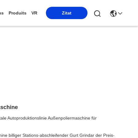
ns
Produits
VR
Zitat
aschine
tale Autoproduktionslinie Außenpoliermaschine für
ne billiger Stations-abschleifender Gurt Grindar der Preis-