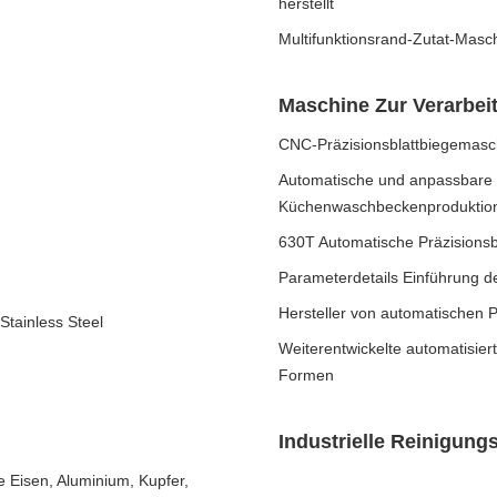
herstellt
Multifunktionsrand-Zutat-Masc
Maschine Zur Verarbei
CNC-Präzisionsblattbiegemasch
Automatische und anpassbare 
Küchenwaschbeckenproduktio
630T Automatische Präzisions
Parameterdetails Einführung d
Hersteller von automatischen 
Stainless Steel
Weiterentwickelte automatisie
Formen
Industrielle Reinigun
 Eisen, Aluminium, Kupfer,