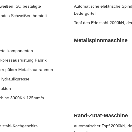
weißen ISO bestätigte
Automatische elektrische Spind
Ledergürtel
endes Schweißen herstellt
Topf des Edelstahl-2000kN, d
Metallspinnmaschine
Metallkomponenten
kpressausrüstung Fabrik
irrspülern Metallzaunrahmen
Hydraulikpresse
dukten
schine 3000KN 125mm/s
Rand-Zutat-Maschine
lstahl-Kochgeschirr-
automatischer Topf 2000kN, de