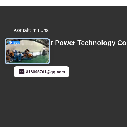
Kontakt mit uns
Foshan Star Power Technology Co
E-Mail
813645761@qq.com