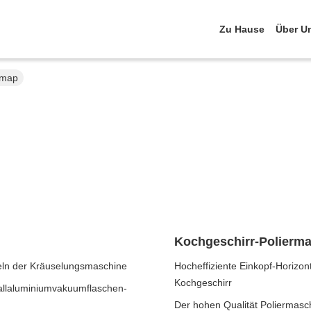
Zu Hause
Über U
emap
Kochgeschirr-Polierm
eln der Kräuselungsmaschine
Hocheffiziente Einkopf-Horizon
Kochgeschirr
allaluminiumvakuumflaschen-
Der hohen Qualität Poliermaschi