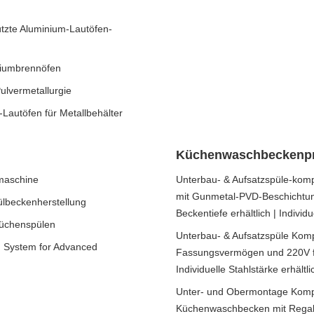
tzte Aluminium-Lautöfen-
iniumbrennöfen
ulvermetallurgie
-Lautöfen für Metallbehälter
Küchenwaschbeckenp
maschine
Unterbau- & Aufsatzspüle-kompa
mit Gunmetal-PVD-Beschichtung
ülbeckenherstellung
Beckentiefe erhältlich | Individu
Küchenspülen
Unterbau- & Aufsatzspüle Kom
ng System for Advanced
Fassungsvermögen und 220V für
Individuelle Stahlstärke erhältli
Unter- und Obermontage Kompat
Küchenwaschbecken mit Regal 