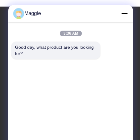
Maggie
Unsere Adresse
3:36 AM
Adresse
Good day, what product are you looking 
for?
Zimmer 1402, Block A6, Nr.133, Jihua West Road
Chancheng Bezirk, Stadt Foshan, Provinz
Guangdong.
Tel
86-13342999029