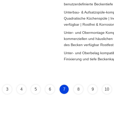
benutzerdefinierte Beckentiefe
Unterbau- & Aufsatzspüle-komp
Quadratische Küchenspüle | Indi
verfügbar | Rostfrei & Korrosi
Unter- und Obermontage Kompa
kommerziellen und häuslichen
des Becken verfügbar Rostfest
Unter- und Oberbelag kompatib
Finixierung und tiefe Beckenka
3
4
5
6
7
8
9
10