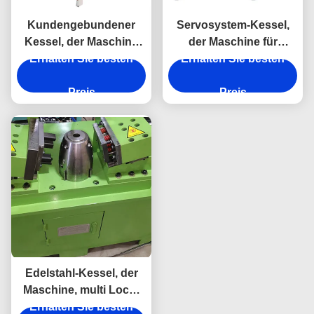
Kundengebundener
Servosystem-Kessel,
Kessel, der Maschine
der Maschine für
für Edelstahl-Kessel-
Erhalten Sie besten
Kessel-bronzierendes
Erhalten Sie besten
Zutat herstellt
Heizplatte-Element-
Preis
Schweißen herstellt
Preis
Edelstahl-Kessel, der
Maschine, multi Loch-
Erhalten Sie besten
automatische