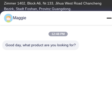
Zimmer 1402, Block A6, Nr.133, Jihua West Road Chancheng
Bezirk, Stadt Foshan, Provinz Guangdong.
Maggie
Tel
86-13342999029
12:48 PM
Good day, what product are you looking for?
Datenschutzrichtlinie
|
Sitemap
China Gute Qualität Kochgeschirr-Fertigungsstraße Lieferant.
Copyright © -2026 Foshan Star Power Technology Co.Ltd Alle
Rechte vorbehalten.