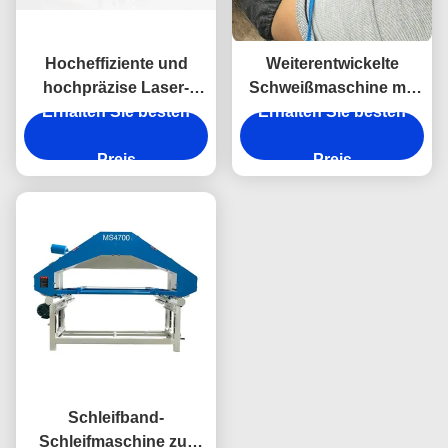
Hocheffiziente und
Weiterentwickelte
hochpräzise Laser-
Schweißmaschine mit
Schneidemaschinen-
Erhalten Sie besten
gerader Naht für die
Erhalten Sie besten
Spülbecken-
Küchenspülmaschinenprod
Produktionslinie
Preis
Preis
Schleifband-
Schleifmaschine zur