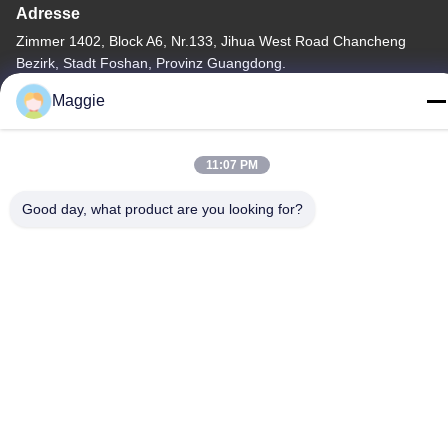
Adresse
Zimmer 1402, Block A6, Nr.133, Jihua West Road Chancheng
Bezirk, Stadt Foshan, Provinz Guangdong.
Maggie
Tel
86-13342999029
11:07 PM
Good day, what product are you looking for?
Datenschutzrichtlinie
|
Sitemap
China Gute Qualität Kochgeschirr-Fertigungsstraße Lieferant.
Copyright © -2026 Foshan Star Power Technology Co.Ltd Alle
Rechte vorbehalten.