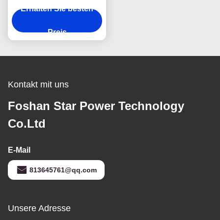
Erhalten Sie besten
Herstellung von
Küchenspülen
Preis
Kontakt mit uns
Foshan Star Power Technology
Co.Ltd
E-Mail
813645761@qq.com
Unsere Adresse