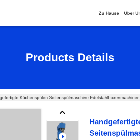
Zu Hause
Über U
Products Details
efertigte Küchenspülen Seitenspülmaschine Edelstahlboxenmachiner
Handgefertig
Seitenspülma