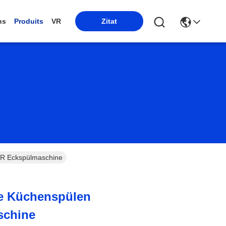
ns
Produits
VR
Zitat
 R Eckspülmaschine
te Küchenspülen
schine