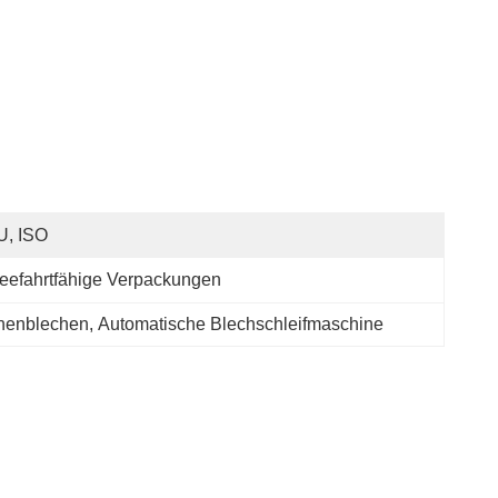
U, ISO
eefahrtfähige Verpackungen
henblechen
, 
Automatische Blechschleifmaschine