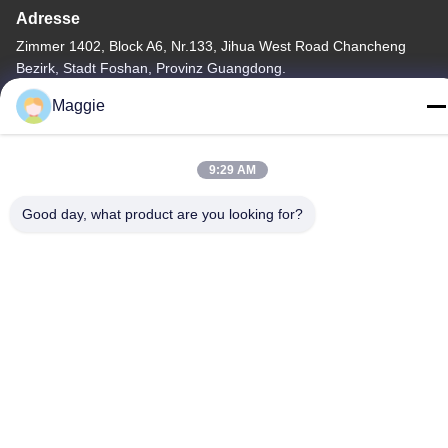
Adresse
Zimmer 1402, Block A6, Nr.133, Jihua West Road Chancheng
Bezirk, Stadt Foshan, Provinz Guangdong.
Maggie
Tel
86-13342999029
9:29 AM
Good day, what product are you looking for?
Datenschutzrichtlinie
|
Sitemap
China Gute Qualität Kochgeschirr-Fertigungsstraße Lieferant.
Copyright © -2026 Foshan Star Power Technology Co.Ltd Alle
Rechte vorbehalten.