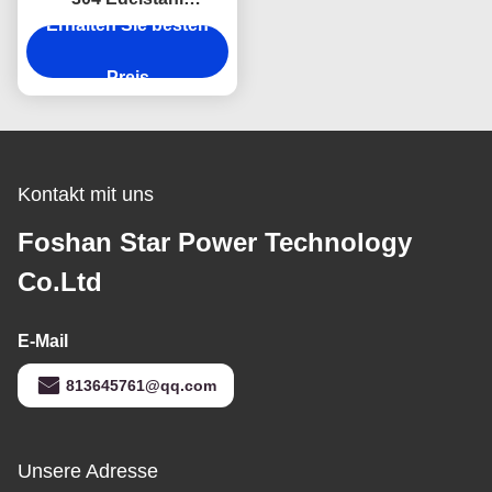
Erhalten Sie besten
Bauernhaus
Waschbecken mit
Schalldämpfung & Anti-
Preis
Kondensation und
gekrümmter Schürze
Front Design
Kontakt mit uns
Foshan Star Power Technology
Co.Ltd
E-Mail
813645761@qq.com
Unsere Adresse