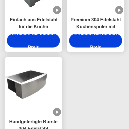
Einfach aus Edelstahl
Premium 304 Edelstahl
für die Küche
Küchenspüler mit
Erhalten Sie besten
Kratzfest und leicht zu
Erhalten Sie besten
reinigen
Preis
Einfachbeckendesign
Preis
Handgefertigte Bürste
304 Edelstahl