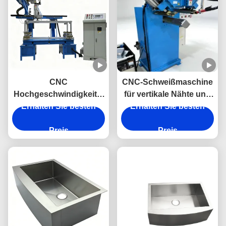
CNC
CNC-Schweißmaschine
Hochgeschwindigkeits-
für vertikale Nähte und
Erhalten Sie besten
Einzelbrenner-
Erhalten Sie besten
untere Ecken –
Automatik-Becken-
Spezialschweißmaschine
Laserschweißgerät für
Preis
Preis
Edelstahlspülen