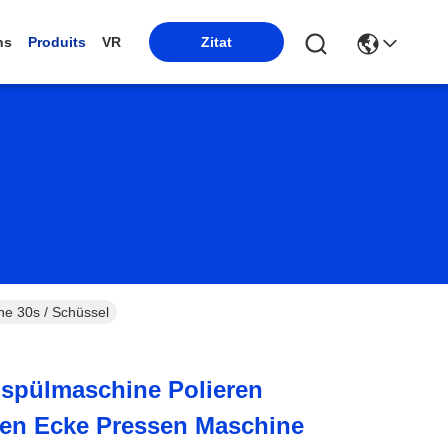
ns
Produits
VR
Zitat
ne 30s / Schüssel
nspülmaschine Polieren
den Ecke Pressen Maschine