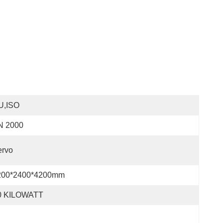
U,ISO
N 2000
ervo
200*2400*4200mm
0 KILOWATT