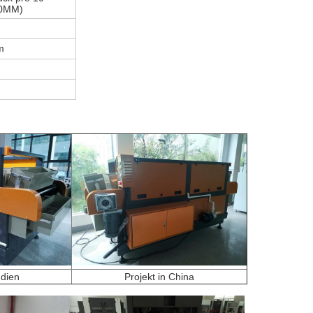
30MM)
m
ndien
Projekt in China