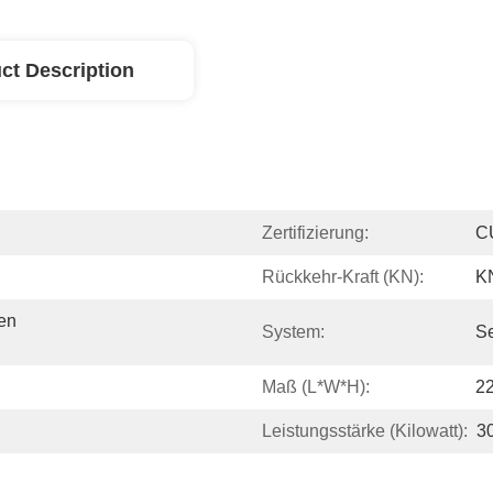
ct Description
Zertifizierung:
C
Rückkehr-Kraft (kN):
K
n 
System:
S
Maß (L*W*H):
2
Leistungsstärke (Kilowatt):
3