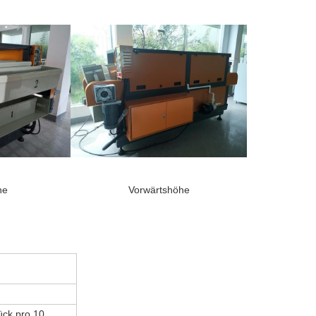
he
Vorwärtshöhe
ück pro 10