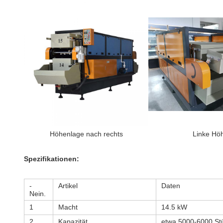
Höhenlage nach rechts
Linke Hö
Spezifikationen:
-
Artikel
Daten
Nein.
1
Macht
14.5 kW
2
Kapazität
etwa 5000-6000 St