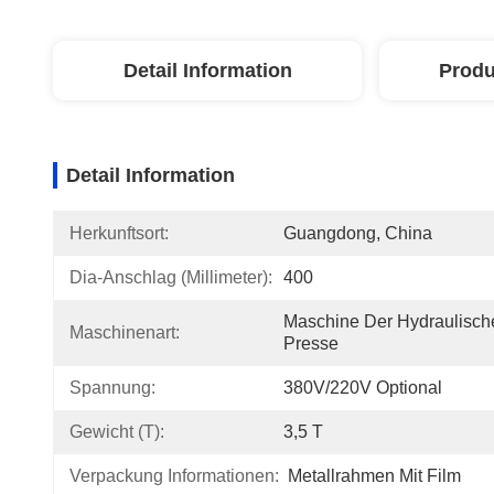
Detail Information
Produ
Detail Information
Herkunftsort:
Guangdong, China
Dia-Anschlag (Millimeter):
400
Maschine Der Hydraulische
Maschinenart:
Presse
Spannung:
380V/220V Optional
Gewicht (T):
3,5 T
Verpackung Informationen:
Metallrahmen Mit Film