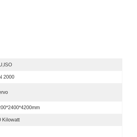
U,ISO
N 2000
ervo
200*2400*4200mm
 Kilowatt