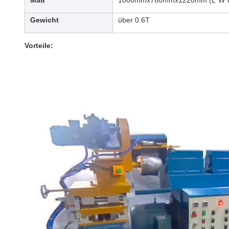
Maß
1000mmx760mmx1220mm (L*W*
Gewicht
über 0.6T
Vorteile: