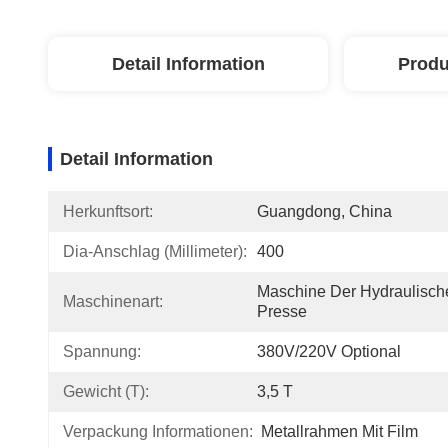
Detail Information
Produ
Detail Information
Herkunftsort:
Guangdong, China
Dia-Anschlag (Millimeter):
400
Maschine Der Hydraulische
Maschinenart:
Presse
Spannung:
380V/220V Optional
Gewicht (T):
3,5 T
Verpackung Informationen:
Metallrahmen Mit Film