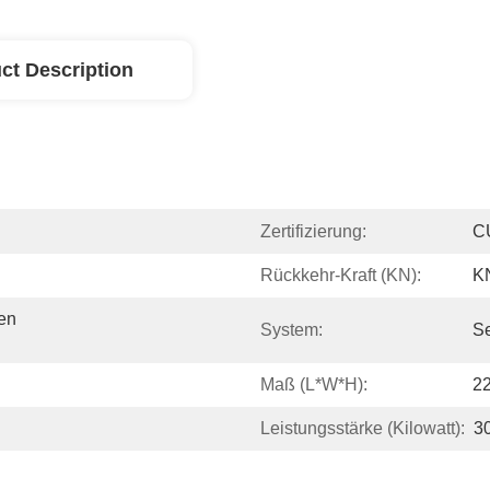
ct Description
Zertifizierung:
C
Rückkehr-Kraft (kN):
K
n 
System:
S
Maß (l*w*h):
2
Leistungsstärke (Kilowatt):
30