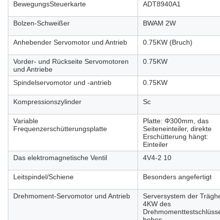
BewegungsSteuerkarte
ADT8940A1
Bolzen-Schweißer
BWAM 2W
Anhebender Servomotor und Antrieb
0.75KW (Bruch)
Vorder- und Rückseite Servomotoren
0.75KW
und Antriebe
Spindelservomotor und -antrieb
0.75KW
Kompressionszylinder
Sc
Variable
Platte: Φ300mm, das
Frequenzerschütterungsplatte
Seiteneinteiler, direkte
Erschütterung hängt:
Einteiler
Das elektromagnetische Ventil
4V4-2 10
Leitspindel/Schiene
Besonders angefertigt
Drehmoment-Servomotor und Antrieb
Serversystem der Träghe
4KW des
Drehmomenttestschlüsse
hohes