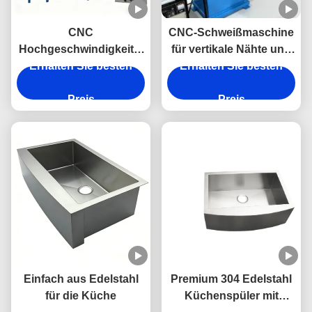
CNC
CNC-Schweißmaschine
Hochgeschwindigkeits-
für vertikale Nähte und
Erhalten Sie besten
Einzelbrenner-
Erhalten Sie besten
untere Ecken –
Automatik-Becken-
Spezialschweißmaschine
Laserschweißgerät für
Preis
Preis
Edelstahlspülen
Einfach aus Edelstahl
Premium 304 Edelstahl
für die Küche
Küchenspüler mit