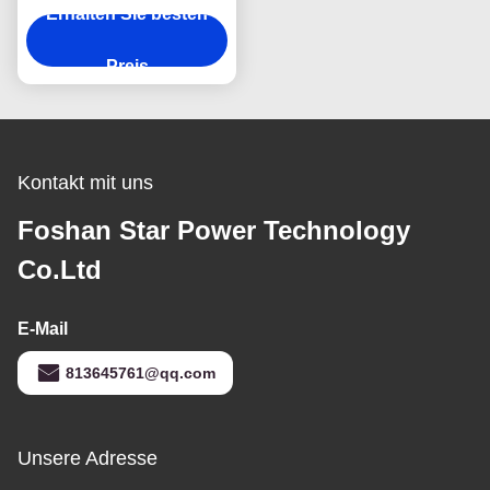
Erhalten Sie besten
Poliermaschinen-
doppelseitiges
Multifunktions
Preis
Kontakt mit uns
Foshan Star Power Technology
Co.Ltd
E-Mail
813645761@qq.com
Unsere Adresse