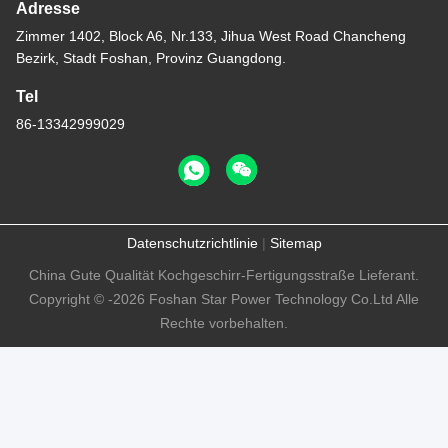
Adresse
Zimmer 1402, Block A6, Nr.133, Jihua West Road Chancheng
Bezirk, Stadt Foshan, Provinz Guangdong.
Tel
86-13342999029
Datenschutzrichtlinie
|
Sitemap
China Gute Qualität Kochgeschirr-Fertigungsstraße Lieferant.
Copyright © -2026 Foshan Star Power Technology Co.Ltd Alle
Rechte vorbehalten.