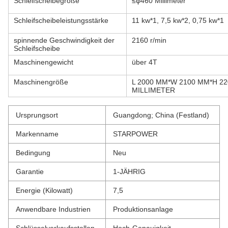
Schleifscheibegröße
≤φ460 Millimeter
Schleifscheibeleistungsstärke
11 kw*1, 7,5 kw*2, 0,75 kw*1
spinnende Geschwindigkeit der
2160 r/min
Schleifscheibe
Maschinengewicht
über 4T
Maschinengröße
L 2000 MM*W 2100 MM*H 22
MILLIMETER
Ursprungsort
Guangdong; China (Festland)
Markenname
STARPOWER
Bedingung
Neu
Garantie
1-JÄHRIG
Energie (Kilowatt)
7,5
Anwendbare Industrien
Produktionsanlage