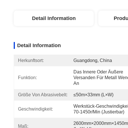
Detail Information
Produ
Detail Information
Herkunftsort:
Guangdong, China
Das Innere Oder Äußere 
Funktion:
Versanden Für Metall Wen
An
Größe Von Abrasivebelt:
≤50m×33mm (L×W)
Werkstück-Geschwindigkeit
Geschwindigkeit:
70-1450r/min (justierbar)
2600mm×2000mm×1450m
Maß: