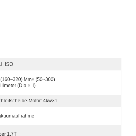
U, ISO
(160~320) Mm× (50~300) 
llimeter (Dia.×H)
hleifscheibe-Motor: 4kw×1
akuumaufnahme
er 1.7T