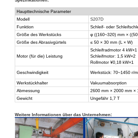
Spezifikationen:
Haupttechnische Parameter
Modell
S207D
Funktion
Schleif- oder Schleifschl
Größe des Werkstücks
φ ((160~320) mm × ((5
Größe des Abrasivgürtels
≤ 50 × 30 mm (L × W)
Schleifradmotor 4 kW
×1
Motor (für die) Leistung
Schleifmotor: 1,5 kW
×2
Rollmotor ¥0,18 kW
×1
Geschwindigkeit
Werkstück: 70
~
1450 r/mi
Werkstückhalter
Vakuumabsorption
Abmessung
2600 mm × 2000 mm × 
Gewicht
Ungefähr 1,7 T
Weitere Informationen über das Unternehmen: