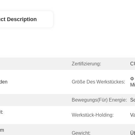
ct Description
Zertifizierung:
C
Φ 
den 
Größe Des Werkstückes:
Mi
Bewegungs(für) Energie:
Sc
: 
Werkstück-Holding:
V
m 
Gewicht:
Üb