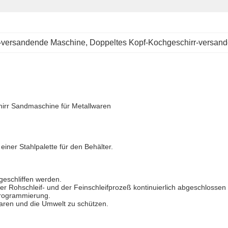
r-versandende Maschine
, 
Doppeltes Kopf-Kochgeschirr-versan
hirr Sandmaschine für Metallwaren
iner Stahlpalette für den Behälter.
 geschliffen werden.
er Rohschleif- und der Feinschleifprozeß kontinuierlich abgeschlosse
Programmierung.
paren und die Umwelt zu schützen.