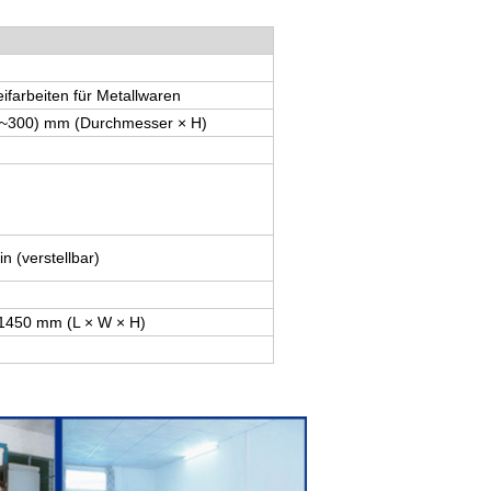
eifarbeiten für Metallwaren
0~300) mm (Durchmesser × H)
n (verstellbar)
1450 mm (L × W × H)