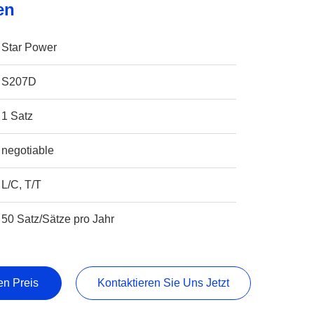
en
Star Power
S207D
1 Satz
negotiable
L/C, T/T
50 Satz/Sätze pro Jahr
en Preis
Kontaktieren Sie Uns Jetzt